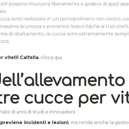
 vitelli possono muoversi liberamente e godere di spazi ap
le.
 cucce sono realizzate in un tecnopolimero non nocivo, c
 massima sicurezza e prevenire lesioni fisiche ai tuoi vitelli.
stema di ribaltamento, le cucce sono estremamente semplic
ezza.
 vitelli Calfella
, clicca
qui
.
 dell’allevament
re cucce per vit
ultato di anni di studi e innovazioni.
o
previene incidenti e lesioni
, ma rende anche la gestion