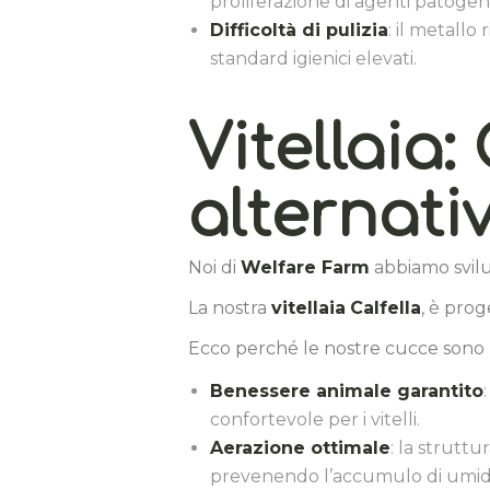
proliferazione di agenti patogeni
Difficoltà di pulizia
: il metall
standard igienici elevati.
Vitellaia:
alternati
Noi di
Welfare Farm
abbiamo svil
La nostra
vitellaia
Calfella
, è prog
Ecco perché le nostre cucce sono l
Benessere animale garantito
confortevole per i vitelli.
Aerazione ottimale
: la strutt
prevenendo l’accumulo di umidi