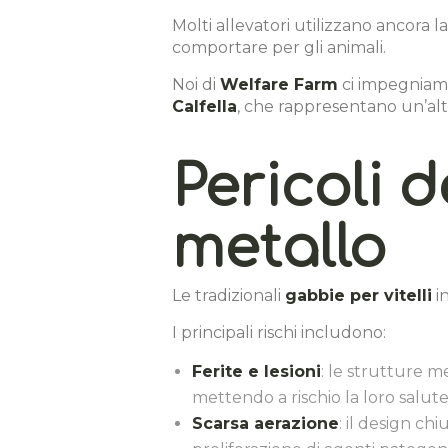
Molti allevatori utilizzano ancora l
comportare per gli animali.
Noi di
Welfare Farm
ci impegniamo
Calfella
, che rappresentano un’alt
Pericoli d
metallo
Le tradizionali
gabbie per vitelli
in
I principali rischi includono:
Ferite e lesioni
: le strutture m
mettendo a rischio la loro salute
Scarsa aerazione
: il design ch