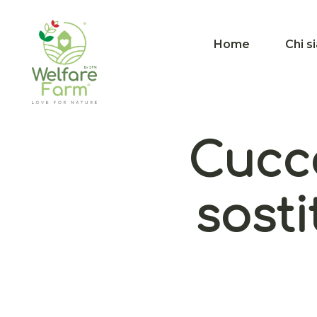
Home
Chi s
Cucce
sosti