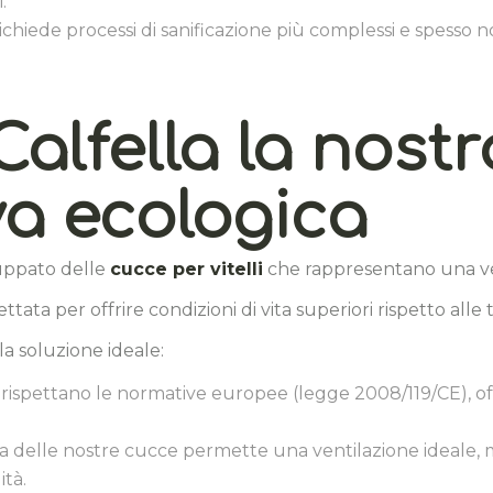
.
o richiede processi di sanificazione più complessi e spess
 Calfella la nostr
va ecologica
uppato delle
cucce per vitelli
che rappresentano una ver
ettata per offrire condizioni di vita superiori rispetto alle 
a soluzione ideale:
: rispettano le normative europee (legge 2008/119/CE), 
ura delle nostre cucce permette una ventilazione ideale
tà.