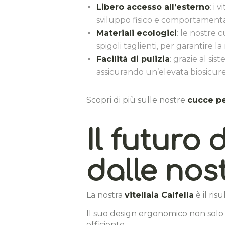
Libero accesso all’esterno
: i
sviluppo fisico e comportamenta
Materiali ecologici
: le nostre
spigoli taglienti, per garantire la
Facilità di pulizia
: grazie al si
assicurando un’elevata biosicur
Scopri di più sulle nostre
cucce per
Il futuro
dalle nost
La nostra
vitellaia Calfella
è il ris
Il suo design ergonomico non sol
efficiente.