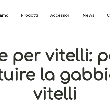
iamo
Prodotti
Accessori
News
C
 per vitelli: 
tuire la gabb
vitelli