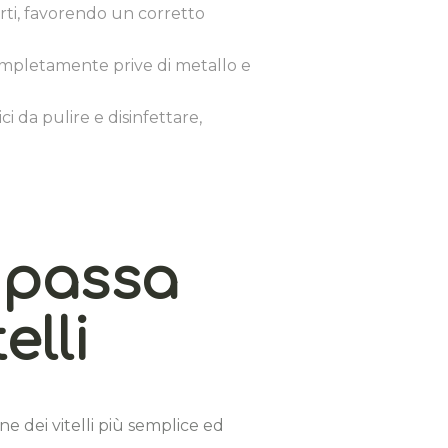
erti, favorendo un corretto
ompletamente prive di metallo e
i da pulire e disinfettare,
o passa
elli
e dei vitelli più semplice ed