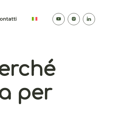
ontatti
perché
ia per