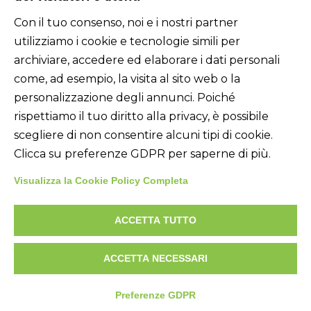
Con il tuo consenso, noi e i nostri partner
Link utili
utilizziamo i cookie e tecnologie simili per
Home
archiviare, accedere ed elaborare i dati personali
come, ad esempio, la visita al sito web o la
Chi siamo
personalizzazione degli annunci. Poiché
rispettiamo il tuo diritto alla privacy, è possibile
Prodotti
scegliere di non consentire alcuni tipi di cookie.
Clicca su preferenze GDPR per saperne di più.
Accessori
Visualizza la Cookie Policy Completa
News
ACCETTA TUTTO
Contatti
ACCETTA NECESSARI
©2024. All Rights Reserved | P.iva: 01774880171
Preferenze GDPR