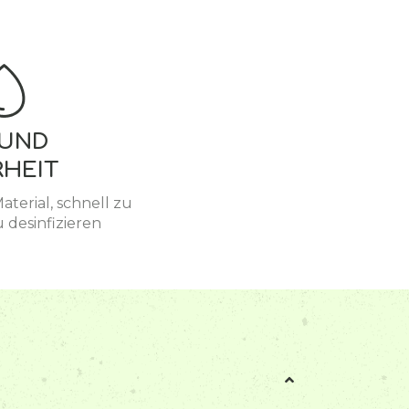
 UND
RHEIT
aterial, schnell zu
u desinfizieren