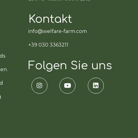
Kontakt
info@welfare-farm.com
+39 030 3363211
rds
Folgen Sie uns
en.
rd
g