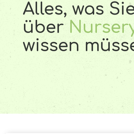
Alles, was Si
über
Nurser
wissen müss