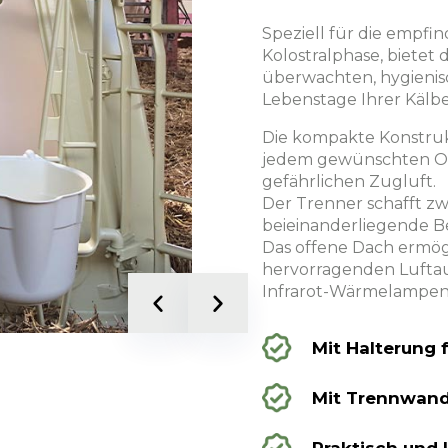
hütte interessiert Sie?
Speziell für die empfi
Kolostralphase, bietet 
überwachten, hygienisc
Lebenstage Ihrer Kälbe
ötigen Sie?
Die kompakte Konstruk
jedem gewünschten Or
gefährlichen Zugluft.
Der Trenner schafft z
beieinanderliegende B
Das offene Dach ermög
hervorragenden Luftau
atenschutz- und Cookie-Richtlinie
Infrarot-Wärmelampen
e Datenschutz- und Cookie-Richtlinie gelesen und akzep
Mit Halterung 
Mit Trennwand
HT SENDEN