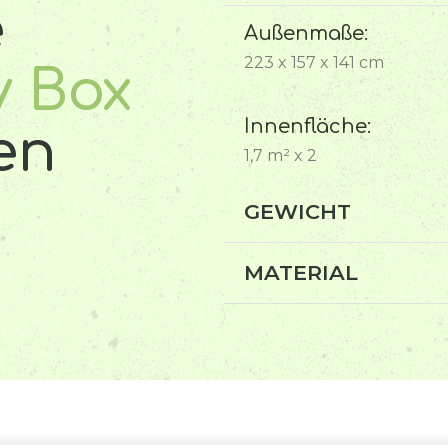
e
Außenmaße:
223 x 157 x 141 cm
y Box
Innenfläche:
en
1,7 m² x 2
GEWICHT
MATERIAL