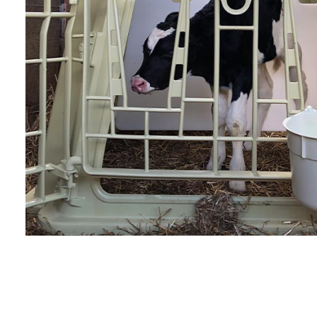
Welche Art von Kälber
Wie viele Hütten ben
Nachricht
Lesen Sie die
D
Ich habe di
NACHRIC