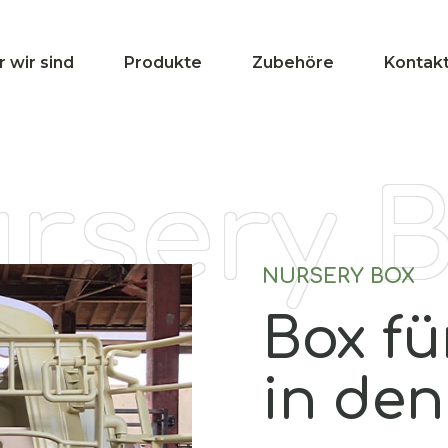
 wir sind
Produkte
Zubehöre
Kontak
sery B
NURSERY BOX
Box fü
hnelle Kontaktaufnahme)
in de
dukt interessieren Sie sich?