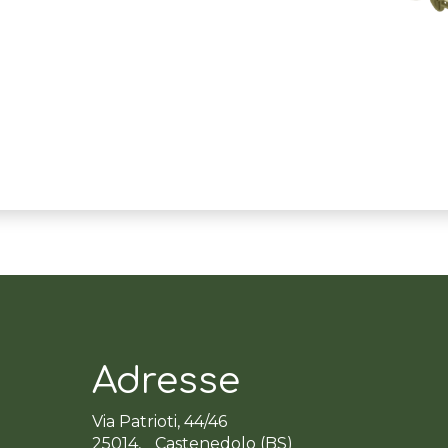
Adresse
Via Patrioti, 44/46
25014, Castenedolo (BS)