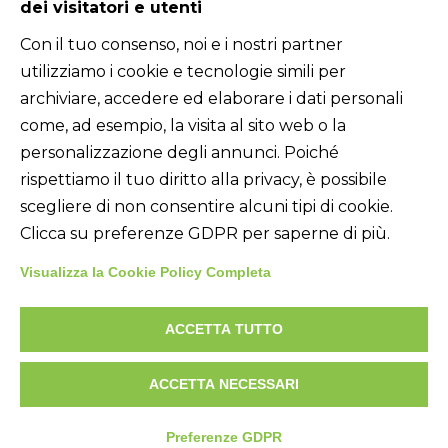
dei visitatori e utenti
Con il tuo consenso, noi e i nostri partner
Link utili
utilizziamo i cookie e tecnologie simili per
Home
archiviare, accedere ed elaborare i dati personali
come, ad esempio, la visita al sito web o la
Chi siamo
personalizzazione degli annunci. Poiché
rispettiamo il tuo diritto alla privacy, è possibile
Prodotti
scegliere di non consentire alcuni tipi di cookie.
Clicca su preferenze GDPR per saperne di più.
Accessori
Visualizza la Cookie Policy Completa
News
ACCETTA TUTTO
Contatti
ACCETTA NECESSARI
©2024. All Rights Reserved | P.iva: 01774880171
Preferenze GDPR